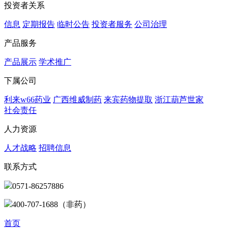
投资者关系
信息
定期报告
临时公告
投资者服务
公司治理
产品服务
产品展示
学术推广
下属公司
利来w66药业
广西维威制药
来宾药物提取
浙江葫芦世家
社会责任
人力资源
人才战略
招聘信息
联系方式
0571-86257886
400-707-1688（非药）
首页