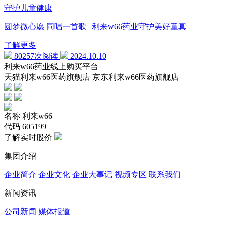
守护儿童健康
圆梦微心愿 同唱一首歌 | 利来w66药业守护美好童真
了解更多
80257次阅读
2024.10.10
利来w66药业线上购买平台
天猫利来w66医药旗舰店 京东利来w66医药旗舰店
名称
利来w66
代码
605199
了解实时股价
集团介绍
企业简介
企业文化
企业⼤事记
视频专区
联系我们
新闻资讯
公司新闻
媒体报道